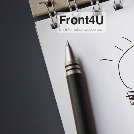
Front4U
En Internet.se webbplats